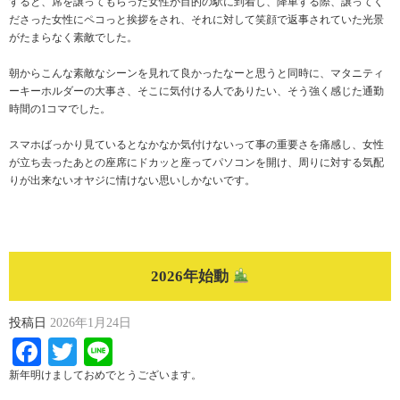
すると、席を譲ってもらった女性が目的の駅に到着し、降車する際、譲ってく
ださった女性にペコっと挨拶をされ、それに対して笑顔で返事されていた光景
がたまらなく素敵でした。
朝からこんな素敵なシーンを見れて良かったなーと思うと同時に、マタニティ
ーキーホルダーの大事さ、そこに気付ける人でありたい、そう強く感じた通勤
時間の1コマでした。
スマホばっかり見ているとなかなか気付けないって事の重要さを痛感し、女性
が立ち去ったあとの座席にドカッと座ってパソコンを開け、周りに対する気配
りが出来ないオヤジに情けない思いしかないです。
2026年始動
投稿日
2026年1月24日
Facebook
Twitter
Line
新年明けましておめでとうございます。