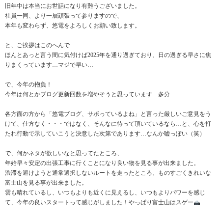
旧年中は本当にお世話になり有難うございました。
社員一同、より一層頑張って参りますので、
本年も変わらず、悠電をよろしくお願い致します。
と、ご挨拶はこのへんで
ほんとあっと言う間に気付けば2025年を通り過ぎており、日の過ぎる早さに焦
りまくっています…マジで早い…
で、今年の抱負！
今年は何とかブログ更新回数を増やそうと思っています…多分…
各方面の方から「悠電ブログ、サボっているよね」と言った厳しいご意見をう
けて、仕方なく・・・ではなく、そんなに待って頂いているなら…と、心を打
たれ行動で示していこうと決意した次第であります…なんか嘘っぽい（笑）
で、何かネタが欲しいなと思ってたところ、
年始早々安定の出張工事に行くことになり良い物を見る事が出来ました。
渋滞を避けようと通常選択しないルートを走ったところ、ものすごくきれいな
富士山を見る事が出来ました。
雲も晴れているし、いつもよりも近くに見えるし、いつもよりパワーを感じ
て、今年の良いスタートって感じがしました！やっぱり富士山はスゲー