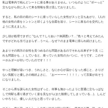
私は電車内で殆んどシートに座る事がありません。いつものように ”ボーっと”
立ちながら目に入って来る情報を受け流しておりました。
すると、私の目の前のシートに座っていらした女性がスッと立ちあがり、1人の
他の女性の肩をトントンと叩くような合図を送り、シートに座るのを交代した
ように見えました。
少し頭が処理できずに ”なんで？しりあい？体調悪い？…”色々と考えてみたん
ですがどれも当てはまらず…うーん…なぜ？のまま電車に揺られ続けました。
あまりその両方の女性を見つめるのも問題があるのでそれも出来ずチラ見（こ
れも問題かも…）していると、座っていた女性のカバンに、そうです、このキ
ーホルダーが付いていたのです！！！
やっと理解が追いつき、うれしさと、なにか心が温かくなった感じと、さりげ
ない気配りと優しさの格好よさに、「おーーーー！！！！」って言葉が出そう
になりました。
そこから席を譲られた女性はずっと、何事も無かったように普通に立ちっぱな
しで何駅も通り過ぎていく姿を見ながら(また観察してしまっている…)、しんど
いやろうに、優しい人だなと思っていました。